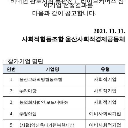
「
비대면 판로지원 특판전
」
라이브커머스 참
여기업 선정결과를
다음과 같이 공고합니다
.
2021. 11. 11.
사회적협동조합 울산사회적경제공동체
□
참가기업 명단
연번
기업명
유형
1
사회적기업
울산고래떡방협동조합
2
사회적기업
㈜
라마당
3
사회적기업
농업회사법인 모드니애
㈜
4
예비사회적기업
㈜
정아랩
(
)
5
예비사회적기업
사협
임신육아가행복한세상