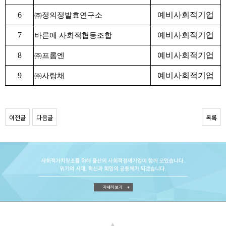
6
예비사회적기업
㈜
정의정발효연구소
7
예비사회적기업
바른예 사회적협동조합
8
예비사회적기업
㈜
프롬엔
9
예비사회적기업
㈜
사랑채
이전글
다음글
목록